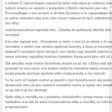
s veľkým Č.Upozorňujem vopred,že tento môj názor,je cielenou man
ľuďoch zmenu vo vedomí v konjunkcii s Božím zámerom pre nás…“st
Porozmýšľajte o tom prosím a ak Boh dá,dobre si to zapamätajte d
tu večne nebudem,aby som vám rozum nalieval do tých zabednenýc
cez slzy)
mulinkovamudrost napísala toto: „Zásahy do pohlavnej identity detí 
nevratné“
A la vida napísal toto: „Povedzme si niečo o tom,čo je etické a čo n
normálne a etické mať otrokov,upaľovať bosorky a dnes je kremä(ni
úžasná?) mnohých iných etických vecí etické napr.donútiť niekoho
mene ochrany najvyššej hodnoty-ľudského života,proti jeho vôli ísť 
Tak deťušky moje insitno fizolofické,skúste sa,až ste z Boha nad t
povedať mi svoj názor a ja budem dúfať,že mentálne bdelý cenzor s
svojej praudy pochopí správne etiku mojej praudy a ma nezruší.
Tu by som už hádam mohol aj skončiť s tým fizolofovaním,ale pretož
skúsenosti viem,že pre niektoré mentálne roviny je lepšie ako metaf
co go tak tu je ten abstrakt:
Naše etiky a morálky sa v priebehu civilizačného vývoja menia v kauz
následkov a to tak,že staré konzervatívne etiky a morálky sú nahr
progresívnymi.