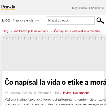
Registrácia
Prihlásenie
Blog
Najnovšie články
Najčítanejšie články
Blog
>
AVUS-ako je to na Auriane
>
Čo napísal la vida o etike a morálke.
Najkomentovanejšie články
Zoznam blogov
Komerčné blogy
Čo napísal la vida o etike a mor
30. januára 2025 08:28
, Prečítané 1 195x,
lavida
,
Nezaradené
Vážená insitno fizolofická verejnosť prítomná na tomto insitno fizo
pre vás pripravil ďaľšiu perlu ducha v najsvatenejšejšej viere,že j