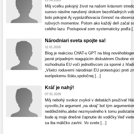
21.06.2026
Môj vcelku pokojný život na našom krásnom stred
surovo násilne narušený útokom bezohľadných votr
bolo pokojné.Aj vyprázdňovacia činnosť na observa
rušivých momentov. Potom ako každý deň začal s
celého lazu. Postupoval som systematicky podľa [.
Národniari sveta spojte sa!
11.01.2026
Blog je reakciou CHAT-u GPT na blog novéhoblog
jasné prípadným reagujúcim diskutérom.Osobne vn
rozhodnutia EU voči jednotlivcom za sporné z hľadi
„Všetci roduverní národniari EU protestujúci proti 
európskemu štátu,spoločnej [...]
Kráľ je nahý!
07.01.2026
Môj nebohý svokor zvykol v debatách používať hláš
vysvitlo,že argument „na okraj“ bol tým argumento
nedôležitého,alebo nezmyselného k tomu podstatn
bude aj moje dnešné čapnutie do vodičky.Veď viete
sa iba máličko zavlní. Vo svete [...]