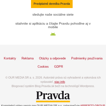
Predplatné denníka Pravda
sledujte naše sociálne siete
stiahnite si aplikáciu a čítajte Pravdu pohodlne aj v
mobile
Kontakty
Reklama
Otázky a odpovede
Podmienky používania
Cookies
GDPR
© OUR MEDIA SR a. s. 2026. Autorské práva sú vyhradené a vykonáva ich
vydavateľ,
viac info
.
Blogovací systém Blog.Pravda.sk beží na technológií Wordpress.
Kompletný video servis pre OUR MEDIA SR a.s. zabezpečuje
ARBERTO GROUP