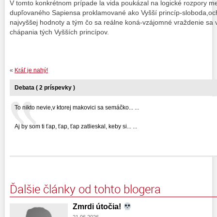
V tomto konkrétnom prípade la vida poukázal na logické rozpory me
dupľovaného Sapiensa proklamované ako Vyšší princíp-sloboda,ochr
najvyššej hodnoty a tým čo sa reálne koná-vzájomné vraždenie sa
chápania tých Vyšších princípov.
«
Kráľ je nahý!
Debata ( 2 príspevky )
To nikto nevie,v ktorej makovici sa semáčko... ...
Aj by som ti ťap, ťap, ťap zatlieskal, keby si... ...
Ďalšie články od tohto blogera
Zmrdi útočia!