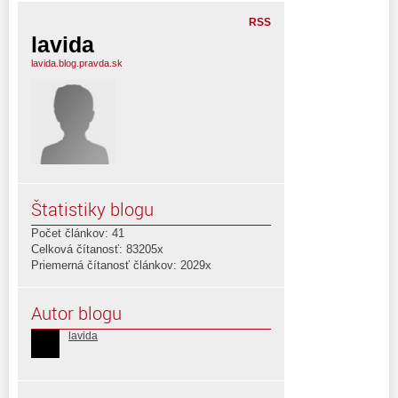
RSS
lavida
lavida.blog.pravda.sk
Štatistiky blogu
Počet článkov: 41
Celková čítanosť: 83205x
Priemerná čítanosť článkov: 2029x
Autor blogu
lavida