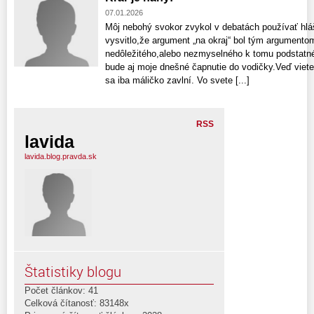
07.01.2026
Môj nebohý svokor zvykol v debatách používať hláš
vysvitlo,že argument „na okraj“ bol tým argumento
nedôležitého,alebo nezmyselného k tomu podstatn
bude aj moje dnešné čapnutie do vodičky.Veď viete
sa iba máličko zavlní. Vo svete [...]
RSS
lavida
lavida.blog.pravda.sk
Štatistiky blogu
Počet článkov: 41
Celková čítanosť: 83148x