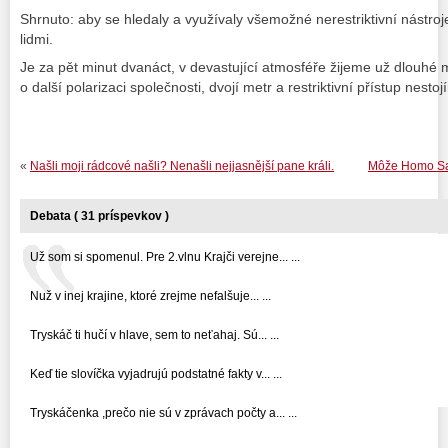
Shrnuto: aby se hledaly a využívaly všemožné nerestriktivní nástro
lidmi.
Je za pět minut dvanáct, v devastující atmosféře žijeme už dlouhé 
o další polarizaci společnosti, dvojí metr a restriktivní přístup nestoj
«
Našli moji rádcové našli? Nenašli nejjasnější pane králi.
Môže Homo Sap
Debata ( 31 príspevkov )
Už som si spomenul. Pre 2.vlnu Krajči verejne... ...
Nuž v inej krajine, ktoré zrejme nefalšuje... ...
Tryskáč ti hučí v hlave, sem to neťahaj. Sú... ...
Keď tie slovíčka vyjadrujú podstatné fakty v... ...
Tryskáčenka ,prečo nie sú v zprávach počty a... ...