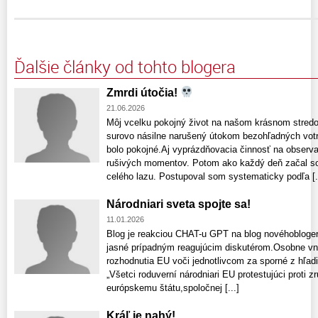
Ďalšie články od tohto blogera
Zmrdi útočia!
21.06.2026
Môj vcelku pokojný život na našom krásnom stred
surovo násilne narušený útokom bezohľadných votr
bolo pokojné.Aj vyprázdňovacia činnosť na observa
rušivých momentov. Potom ako každý deň začal s
celého lazu. Postupoval som systematicky podľa [.
Národniari sveta spojte sa!
11.01.2026
Blog je reakciou CHAT-u GPT na blog novéhoblog
jasné prípadným reagujúcim diskutérom.Osobne vn
rozhodnutia EU voči jednotlivcom za sporné z hľadi
„Všetci roduverní národniari EU protestujúci proti 
európskemu štátu,spoločnej [...]
Kráľ je nahý!