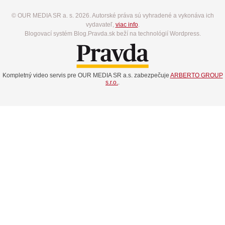
© OUR MEDIA SR a. s. 2026. Autorské práva sú vyhradené a vykonáva ich
vydavateľ,
viac info
.
Blogovací systém Blog.Pravda.sk beží na technológií Wordpress.
Kompletný video servis pre OUR MEDIA SR a.s. zabezpečuje
ARBERTO GROUP
s.r.o.
.