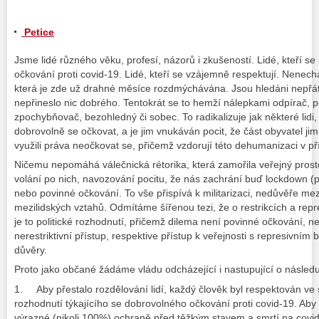
Petice
Jsme lidé různého věku, profesí, názorů i zkušeností. Lidé, kteří se
očkování proti covid-19. Lidé, kteří se vzájemně respektují. Nenec
která je zde už drahné měsíce rozdmýchávána. Jsou hledáni nepřátelé
nepřineslo nic dobrého. Tentokrát se to hemží nálepkami odpírač, po
zpochybňovač, bezohledný či sobec. To radikalizuje jak některé lidi, 
dobrovolně se očkovat, a je jim vnukáván pocit, že část obyvatel jim c
využili práva neočkovat se, přičemž vzdorují této dehumanizaci v p
Ničemu nepomáhá válečnická rétorika, která zamořila veřejný prostor
volání po nich, navozování pocitu, že nás zachrání buď lockdown (
nebo povinné očkování. To vše přispívá k militarizaci, nedůvěře mez
mezilidských vztahů. Odmítáme šířenou tezi, že o restrikcích a repre
je to politické rozhodnutí, přičemž dilema není povinné očkování, neb
nerestriktivní přístup, respektive přístup k veřejnosti s represivn
důvěry.
Proto jako občané žádáme vládu odcházející i nastupující o následuj
1. Aby přestalo rozdělování lidí, každý člověk byl respektován ve 
rozhodnutí týkajícího se dobrovolného očkování proti covid-19. Aby
výrazné (nikoli 100%) ochraně před těžkým stavem a smrtí na covid