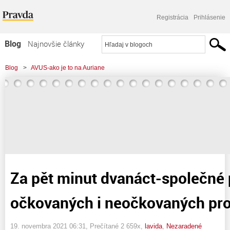
Registrácia
Prihlásenie
Blog
Najnovšie články
Najčítanejšie články
Blog
>
AVUS-ako je to na Auriane
Najkomentovanejšie články
>
Za pět minut dvanáct-společné prohlášení lidí očkovaných i neočkovaných
Zoznam blogov
proti covid-19
Komerčné blogy
Za pět minut dvanáct-společné p
očkovaných i neočkovaných pro
19. novembra 2021 06:31
, Prečítané 2 659x,
lavida
,
Nezaradené