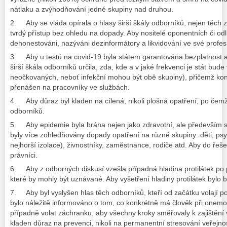
nátlaku a zvýhodňování jedné skupiny nad druhou.
2. Aby se vláda opírala o hlasy širší škály odborníků, nejen těch 
tvrdý přístup bez ohledu na dopady. Aby nositelé oponentních či odl
dehonestováni, nazýváni dezinformátory a likvidování ve své profesn
3. Aby u testů na covid-19 byla státem garantována bezplatnost a
širší škála odborníků určila, zda, kde a v jaké frekvenci je stát bu
neočkovaných, neboť infekční mohou být obě skupiny), přičemž ko
přenášen na pracovníky ve službách.
4. Aby důraz byl kladen na cílená, nikoli plošná opatření, po če
odborníků.
5. Aby epidemie byla brána nejen jako zdravotní, ale především 
byly více zohledňovány dopady opatření na různé skupiny: děti, psych
nejhorší izolace), živnostníky, zaměstnance, rodiče atd. Aby do řešen
právníci.
6. Aby z odborných diskusí vzešla případná hladina protilátek po 
které by mohly být uznávané. Aby vyšetření hladiny protilátek bylo 
7. Aby byl vyslyšen hlas těch odborníků, kteří od začátku volají po
bylo náležitě informováno o tom, co konkrétně má člověk při onem
případně volat záchranku, aby všechny kroky směřovaly k zajištění 
kladen důraz na prevenci, nikoli na permanentní stresování veřejnost